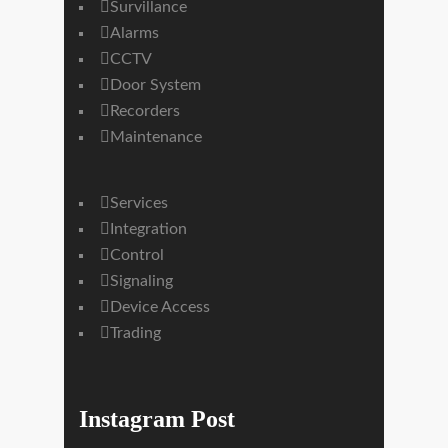
Survillance
Alarms
CCTV
Door System
Recorders
Maintenance
Services
Integration
Control
Signaling
Device Access
Trading
Instagram Post