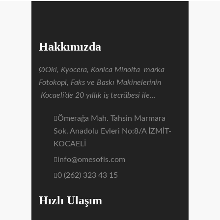
Hakkımızda
Ø
Oki
,
Kyocera
,
Konica
Minolta
marka
Fotokopi, Faks ve Baskı Makinelerinin
Kocaeli’de
20 yıllık iş tecrübesi ile...
Ömerağa Mah. Tahsin Marmara
Sok. Anadolu Evleri No:8/A İZMİT-
KOCAELİ
info@omesofis.com
0 (262) 323 43 15
Hızlı Ulaşım